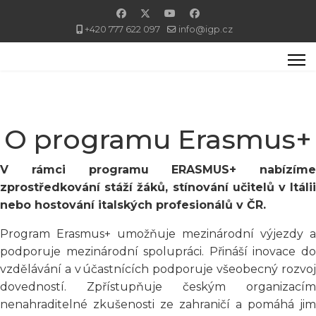
+420 777 622 097
info@igp.cz
O programu Erasmus+
V rámci programu ERASMUS+ nabízíme
zprostředkování stáží žáků, stínování učitelů v Itálii
nebo hostování italských profesionálů v ČR.
Program Erasmus+ umožňuje mezinárodní výjezdy a
podporuje mezinárodní spolupráci. Přináší inovace do
vzdělávání a v účastnících podporuje všeobecný rozvoj
dovedností. Zpřístupňuje českým organizacím
nenahraditelné zkušenosti ze zahraničí a pomáhá jim