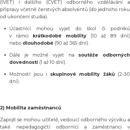
(IVET) i dalšího (CVET) odborného vzdělávání a
přípravy včetně čerstvých absolventů (do jednoho roku
od ukončení studia).
Účastnící mohou vyjet do škol či podniků
v rámci
krátkodobé mobility
(10 až 89 dní
nebo
dlouhodobé
(90 až 365 dní).
Dále je možné vyjet na
soutěže odbornýc
dovedností
(1 až 10 dní).
Možností jsou i
skupinové mobility žáků
(2-30
dní).
2) Mobilita zaměstnanců
Zapojit se mohou učitelé, vedoucí odborného výcviku a
také nepedagogičtí odborníci a zaměstnanci v